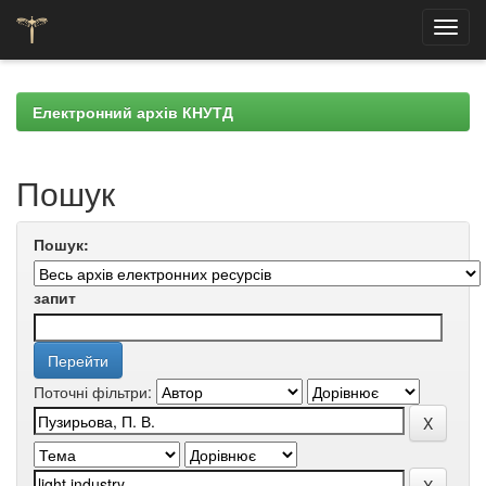
Skip
navigation
Електронний архів КНУТД
Пошук
Пошук:
запит
Поточні фільтри: