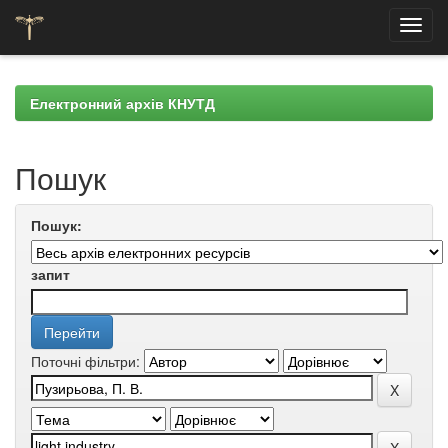
Skip
navigation
Електронний архів КНУТД
Пошук
Пошук:
запит
Поточні фільтри: