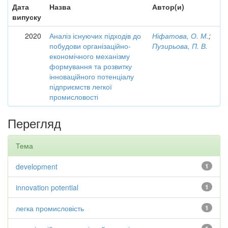
Дата
Назва
Автор(и)
випуску
2020
Аналіз існуючих підходів до
Ніфатова, О. М.
;
побудови організаційно-
Пузирьова, П. В.
економічного механізму
формування та розвитку
інноваційного потенціалу
підприємств легкої
промисловості
Перегляд
Тема
development
1
innovation potential
1
легка промисловість
1