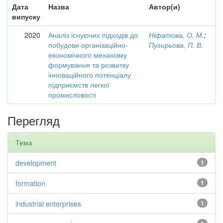
Дата
Назва
Автор(и)
випуску
2020
Аналіз існуючих підходів до
Ніфатова, О. М.
;
побудови організаційно-
Пузирьова, П. В.
економічного механізму
формування та розвитку
інноваційного потенціалу
підприємств легкої
промисловості
Перегляд
Тема
development
1
formation
1
industrial enterprises
1