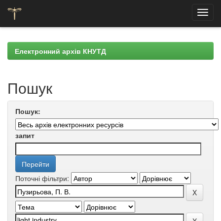
Skip
navigation
Електронний архів КНУТД
Пошук
Пошук:
запит
Поточні фільтри: