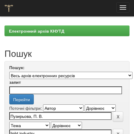
Skip
navigation
Електронний архів КНУТД
Пошук
Пошук:
запит
Поточні фільтри: