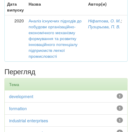
Дата
Назва
Автор(и)
випуску
2020
Аналіз існуючих підходів до
Ніфатова, О. М.
;
побудови організаційно-
Пузирьова, П. В.
економічного механізму
формування та розвитку
інноваційного потенціалу
підприємств легкої
промисловості
Перегляд
Тема
development
1
formation
1
industrial enterprises
1