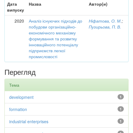
Дата
Назва
Автор(и)
випуску
2020
Аналіз існуючих підходів до
Ніфатова, О. М.
;
побудови організаційно-
Пузирьова, П. В.
економічного механізму
формування та розвитку
інноваційного потенціалу
підприємств легкої
промисловості
Перегляд
Тема
development
1
formation
1
industrial enterprises
1