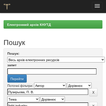
Skip
navigation
Електронний архів КНУТД
Пошук
Пошук:
запит
Поточні фільтри: