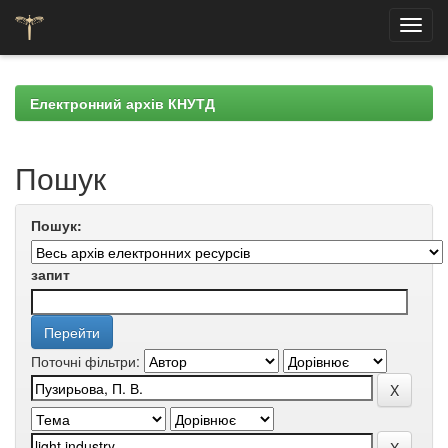
Skip
navigation
Електронний архів КНУТД
Пошук
Пошук:
запит
Поточні фільтри: