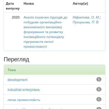
Дата
Назва
Автор(и)
випуску
2020
Аналіз існуючих підходів до
Ніфатова, О. М.
;
побудови організаційно-
Пузирьова, П. В.
економічного механізму
формування та розвитку
інноваційного потенціалу
підприємств легкої
промисловості
Перегляд
Тема
development
1
industrial enterprises
1
легка промисловість
1