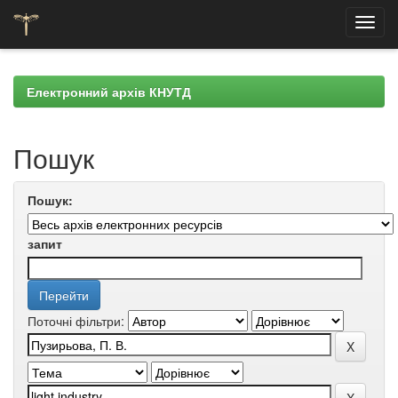
Skip
navigation
Електронний архів КНУТД
Пошук
Пошук:
запит
Поточні фільтри: