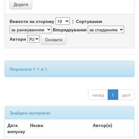
Вивести на сторінку
|
Сортування
Впорядкування
Автори
Результати 1-1 зі 1.
назад
1
далі
Знайдені матеріали:
Дата
Назва
Автор(и)
випуску