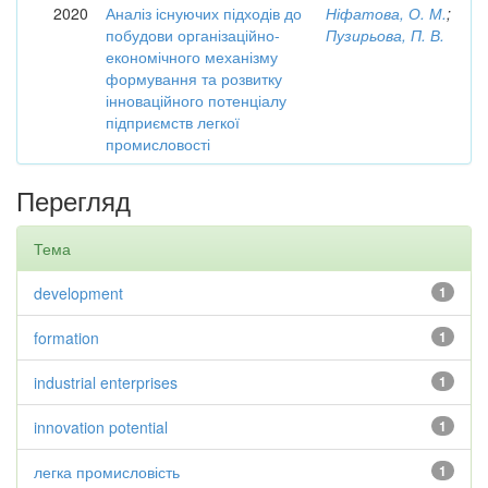
2020
Аналіз існуючих підходів до
Ніфатова, О. М.
;
побудови організаційно-
Пузирьова, П. В.
економічного механізму
формування та розвитку
інноваційного потенціалу
підприємств легкої
промисловості
Перегляд
Тема
development
1
formation
1
industrial enterprises
1
innovation potential
1
легка промисловість
1