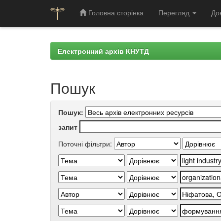
Головна сторінка
Перегляд
До
Skip
navigation
Електронний архів КНУТД
Пошук
Пошук:
запит
Поточні фільтри: