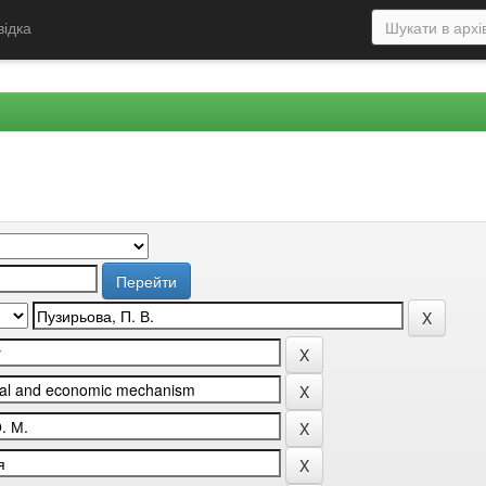
відка