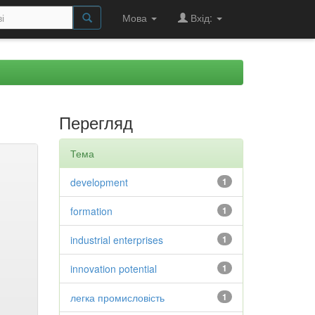
Мова
Вхід:
Перегляд
Тема
development
1
formation
1
industrial enterprises
1
innovation potential
1
легка промисловість
1