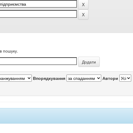
в пошуку.
Впорядкування
Автори