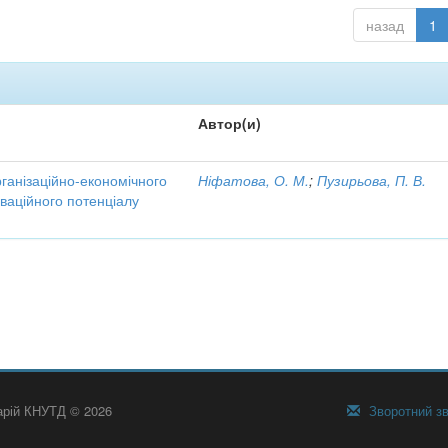
назад
1
Автор(и)
рганізаційно-економічного
Ніфатова, О. М.
;
Пузирьова, П. В.
ваційного потенціалу
тарій КНУТД © 2026
Зворотний зв