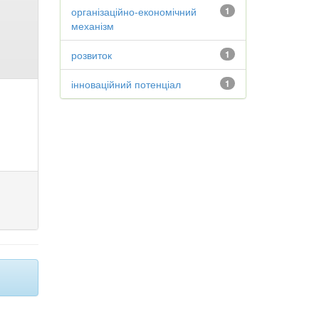
організаційно-економічний
1
механізм
розвиток
1
інноваційний потенціал
1