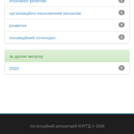
innovation potential
1
організаційно-економічний механізм
1
розвиток
1
інноваційний потенціал
1
за датою випуску
2020
1
Інституційний репозитарій КНУТД © 2026