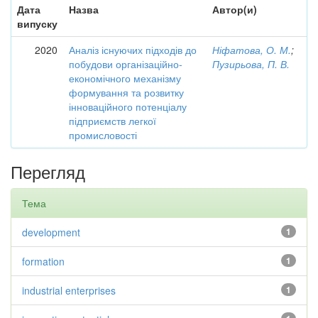
Дата
Назва
Автор(и)
випуску
2020
Аналіз існуючих підходів до
Ніфатова, О. М.
;
побудови організаційно-
Пузирьова, П. В.
економічного механізму
формування та розвитку
інноваційного потенціалу
підприємств легкої
промисловості
Перегляд
Тема
development
1
formation
1
industrial enterprises
1