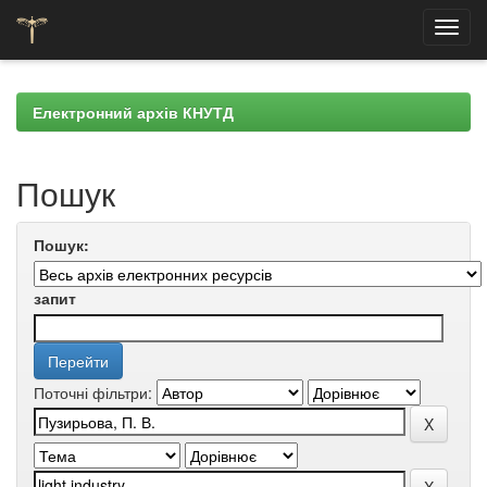
Skip
navigation
Електронний архів КНУТД
Пошук
Пошук:
запит
Поточні фільтри: