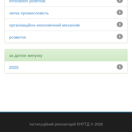
innovation potential
1
легка промисловість
1
організаційно-економічний механізм
1
розвиток
1
за датою випуску
2020
1
Інституційний репозитарій КНУТД © 2026