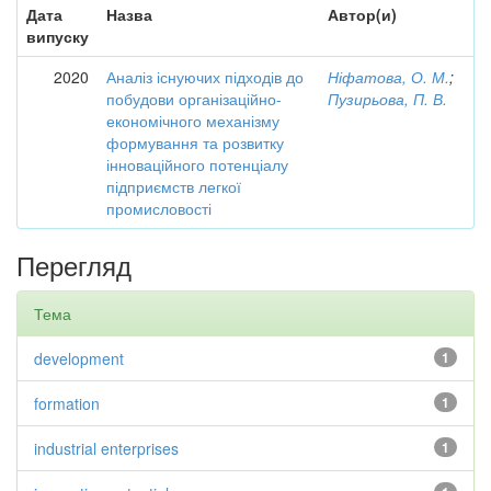
Дата
Назва
Автор(и)
випуску
2020
Аналіз існуючих підходів до
Ніфатова, О. М.
;
побудови організаційно-
Пузирьова, П. В.
економічного механізму
формування та розвитку
інноваційного потенціалу
підприємств легкої
промисловості
Перегляд
Тема
development
1
formation
1
industrial enterprises
1