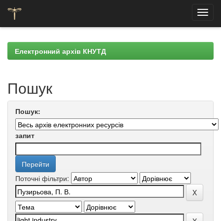
Skip
navigation
Електронний архів КНУТД
Пошук
Пошук:
запит
Поточні фільтри: