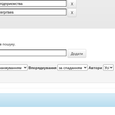
в пошуку.
Впорядкування
Автори