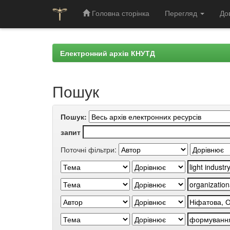
Головна сторінка
Перегляд
До
Skip
navigation
Електронний архів КНУТД
Пошук
Пошук:
запит
Поточні фільтри: