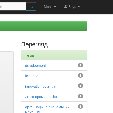
Мова
Вхід:
Перегляд
Тема
development
1
formation
1
innovation potential
1
легка промисловість
1
організаційно-економічний
1
механізм