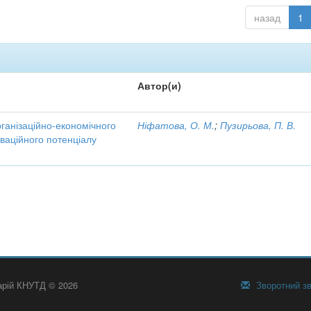
назад
1
Автор(и)
рганізаційно-економічного
Ніфатова, О. М.
;
Пузирьова, П. В.
ваційного потенціалу
тарій КНУТД © 2026
Зворотний зв