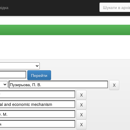
відка