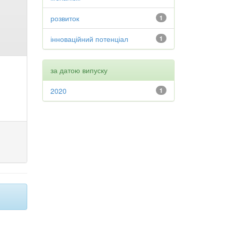
розвиток
1
інноваційний потенціал
1
за датою випуску
2020
1