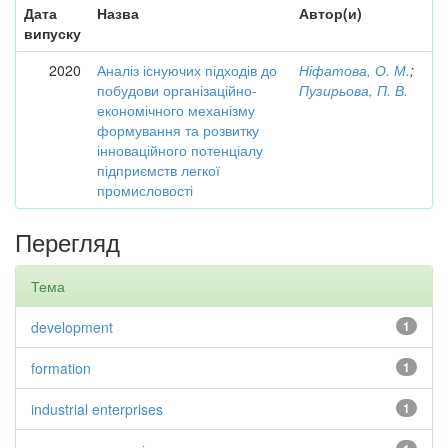
Дата
Назва
Автор(и)
випуску
2020
Аналіз існуючих підходів до
Ніфатова, О. М.
;
побудови організаційно-
Пузирьова, П. В.
економічного механізму
формування та розвитку
інноваційного потенціалу
підприємств легкої
промисловості
Перегляд
Тема
development
1
formation
1
industrial enterprises
1