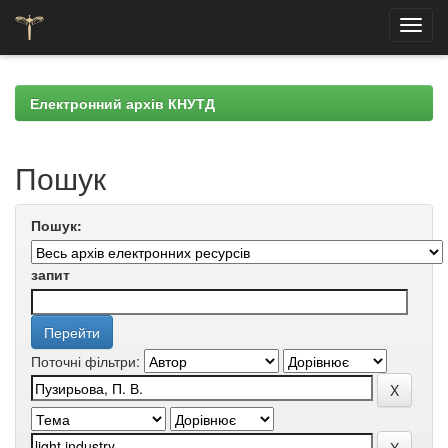
Skip
navigation
Електронний архів КНУТД
Пошук
Пошук:
запит
Поточні фільтри: