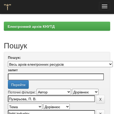
Skip
navigation
Електронний архів КНУТД
Пошук
Пошук:
запит
Поточні фільтри: