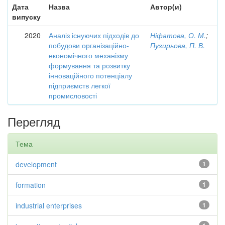
Дата
Назва
Автор(и)
випуску
2020
Аналіз існуючих підходів до
Ніфатова, О. М.
;
побудови організаційно-
Пузирьова, П. В.
економічного механізму
формування та розвитку
інноваційного потенціалу
підприємств легкої
промисловості
Перегляд
Тема
development
1
formation
1
industrial enterprises
1