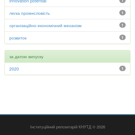
innovation potential
1
легка промисловість
1
організаційно-економічний механізм
1
розвиток
1
за датою випуску
2020
1
Інституційний репозитарій КНУТД © 2026