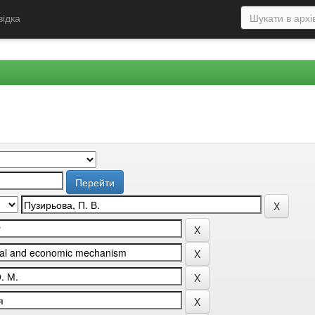
відка