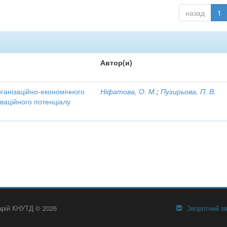
назад
1
Автор(и)
рганізаційно-економічного
Ніфатова, О. М.
;
Пузирьова, П. В.
ваційного потенціалу
тарій КНУТД © 2026
Зворотний зв