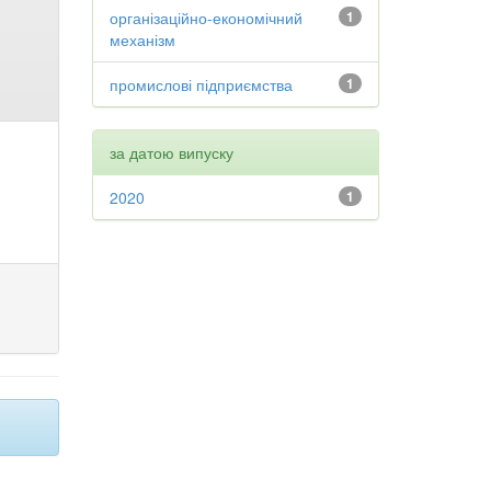
організаційно-економічний
1
механізм
промислові підприємства
1
за датою випуску
2020
1