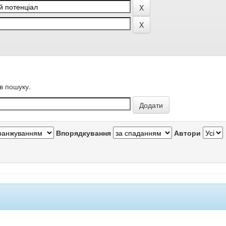
в пошуку.
Впорядкування
Автори