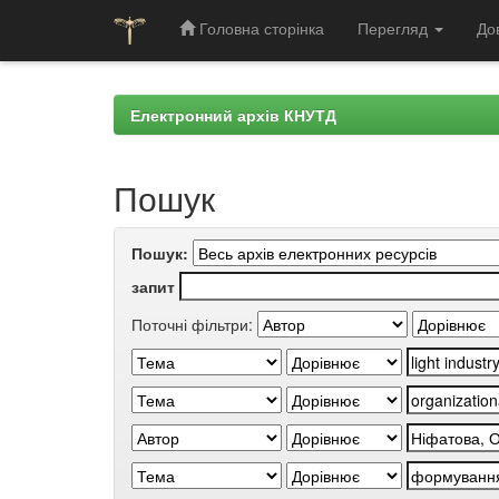
Головна сторінка
Перегляд
До
Skip
navigation
Електронний архів КНУТД
Пошук
Пошук:
запит
Поточні фільтри: