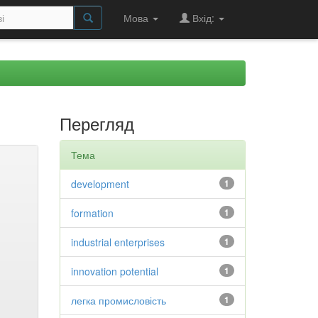
Мова
Вхід:
Перегляд
Тема
development
1
formation
1
industrial enterprises
1
innovation potential
1
легка промисловість
1