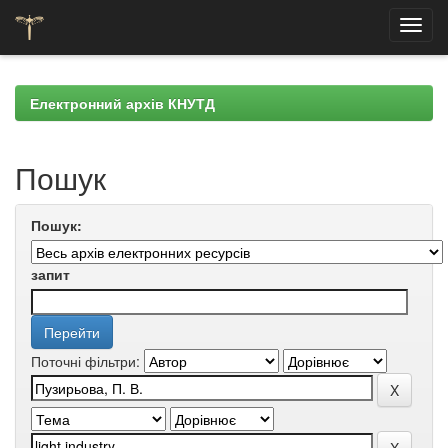
Skip
navigation
Електронний архів КНУТД
Пошук
Пошук:
запит
Поточні фільтри: