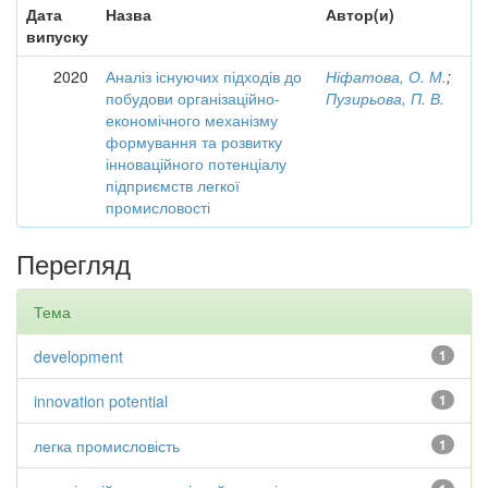
Дата
Назва
Автор(и)
випуску
2020
Аналіз існуючих підходів до
Ніфатова, О. М.
;
побудови організаційно-
Пузирьова, П. В.
економічного механізму
формування та розвитку
інноваційного потенціалу
підприємств легкої
промисловості
Перегляд
Тема
development
1
innovation potential
1
легка промисловість
1