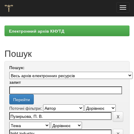
Skip
navigation
Електронний архів КНУТД
Пошук
Пошук:
запит
Поточні фільтри: