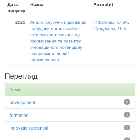
Дата
Назва
Автор(и)
випуску
2020
Аналіз існуючих підходів до
Ніфатова, О. М.
;
побудови організаційно-
Пузирьова, П. В.
економічного механізму
формування та розвитку
інноваційного потенціалу
підприємств легкої
промисловості
Перегляд
Тема
development
1
formation
1
innovation potential
1