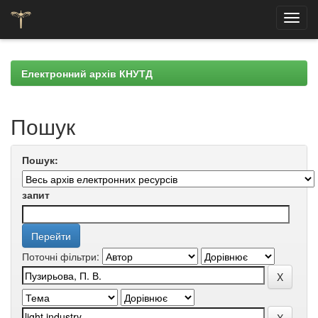
Skip
navigation
Електронний архів КНУТД
Пошук
Пошук:
запит
Поточні фільтри: