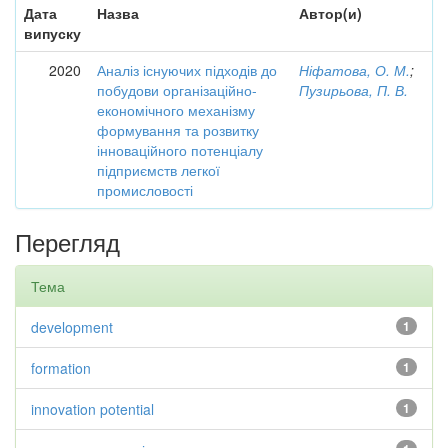
Дата
Назва
Автор(и)
випуску
2020
Аналіз існуючих підходів до
Ніфатова, О. М.
;
побудови організаційно-
Пузирьова, П. В.
економічного механізму
формування та розвитку
інноваційного потенціалу
підприємств легкої
промисловості
Перегляд
Тема
development
1
formation
1
innovation potential
1