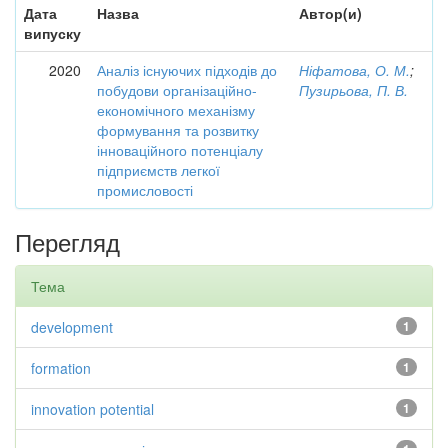
Дата
Назва
Автор(и)
випуску
2020
Аналіз існуючих підходів до
Ніфатова, О. М.
;
побудови організаційно-
Пузирьова, П. В.
економічного механізму
формування та розвитку
інноваційного потенціалу
підприємств легкої
промисловості
Перегляд
Тема
development
1
formation
1
innovation potential
1