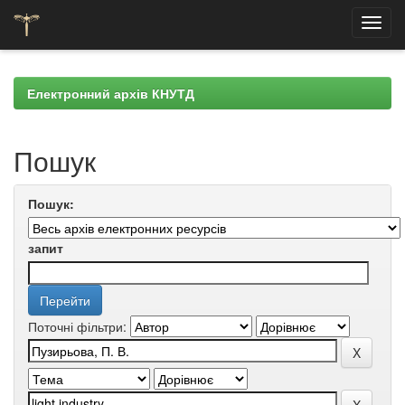
Skip
navigation
Електронний архів КНУТД
Пошук
Пошук:
запит
Поточні фільтри: