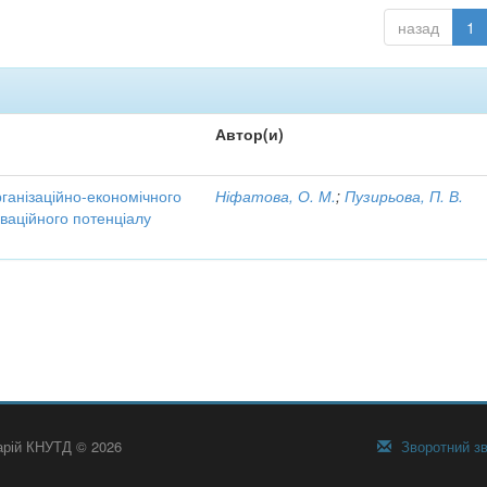
назад
1
Автор(и)
рганізаційно-економічного
Ніфатова, О. М.
;
Пузирьова, П. В.
ваційного потенціалу
тарій КНУТД © 2026
Зворотний зв