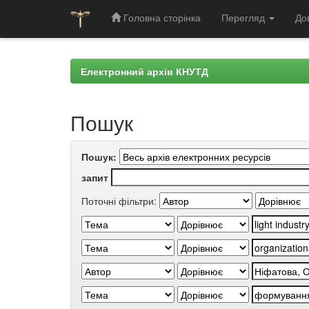
Головна сторінка
Перегляд
До
Skip
navigation
Електронний архів КНУТД
Пошук
Пошук:
запит
Поточні фільтри: