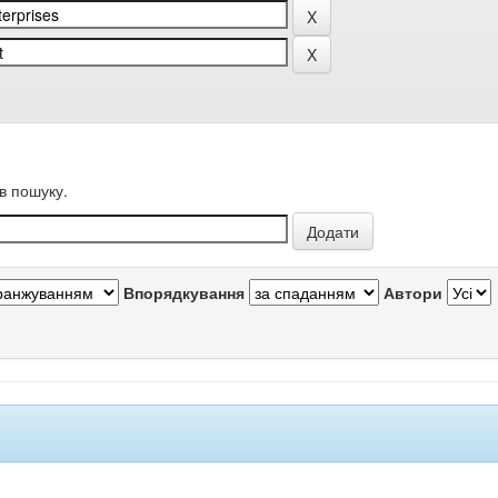
в пошуку.
Впорядкування
Автори