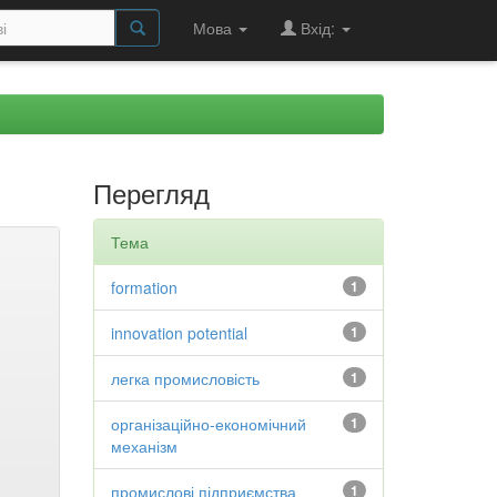
Мова
Вхід:
Перегляд
Тема
formation
1
innovation potential
1
легка промисловість
1
організаційно-економічний
1
механізм
промислові підприємства
1