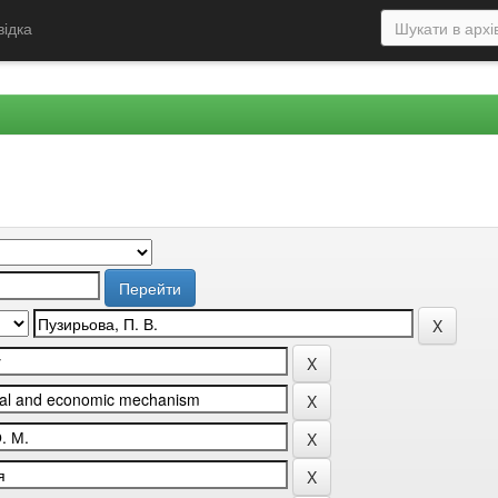
відка