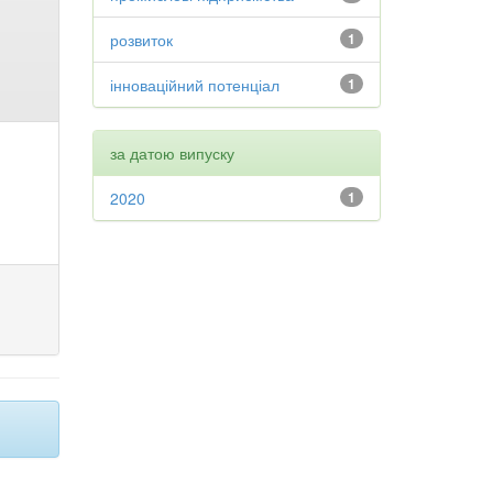
розвиток
1
інноваційний потенціал
1
за датою випуску
2020
1