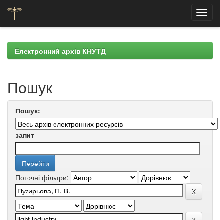
Skip
navigation
Електронний архів КНУТД
Пошук
Пошук:
запит
Поточні фільтри: