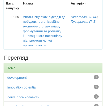
Дата
Назва
Автор(и)
випуску
2020
Аналіз існуючих підходів до
Ніфатова, О. М.
;
побудови організаційно-
Пузирьова, П. В.
економічного механізму
формування та розвитку
інноваційного потенціалу
підприємств легкої
промисловості
Перегляд
Тема
development
1
innovation potential
1
легка промисловість
1