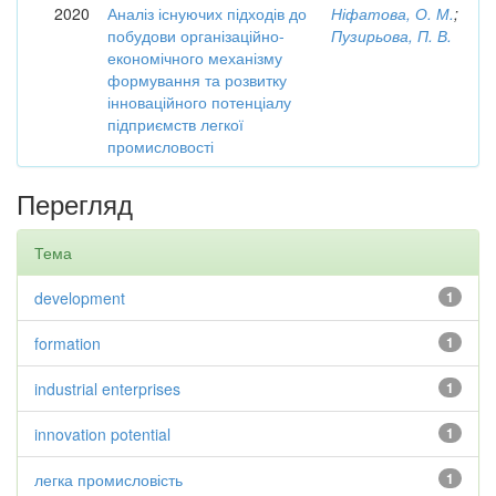
2020
Аналіз існуючих підходів до
Ніфатова, О. М.
;
побудови організаційно-
Пузирьова, П. В.
економічного механізму
формування та розвитку
інноваційного потенціалу
підприємств легкої
промисловості
Перегляд
Тема
development
1
formation
1
industrial enterprises
1
innovation potential
1
легка промисловість
1