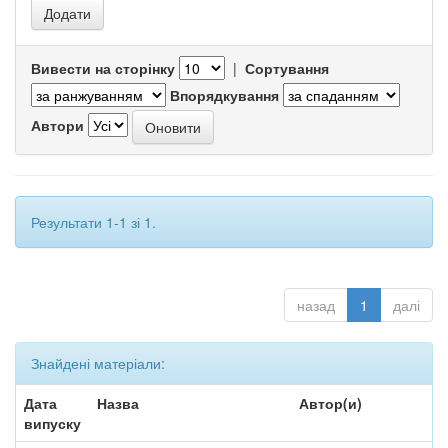
Вивести на сторінку
|
Сортування
Впорядкування
Автори
Результати 1-1 зі 1.
назад
1
далі
Знайдені матеріали:
Дата
Назва
Автор(и)
випуску