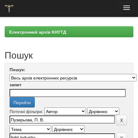
Skip
navigation
Електронний архів КНУТД
Пошук
Пошук:
запит
Поточні фільтри: