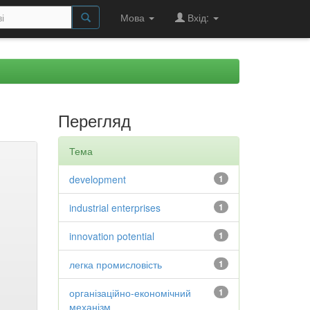
Мова
Вхід:
Перегляд
Тема
development
1
industrial enterprises
1
innovation potential
1
легка промисловість
1
організаційно-економічний
1
механізм