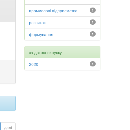
промислові підприємства
1
розвиток
1
формування
1
за датою випуску
2020
1
далі