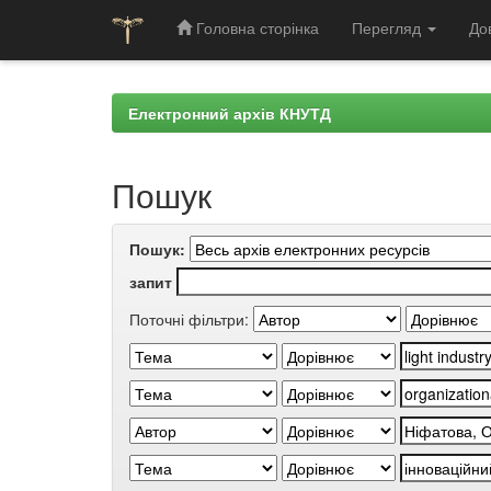
Головна сторінка
Перегляд
До
Skip
navigation
Електронний архів КНУТД
Пошук
Пошук:
запит
Поточні фільтри: