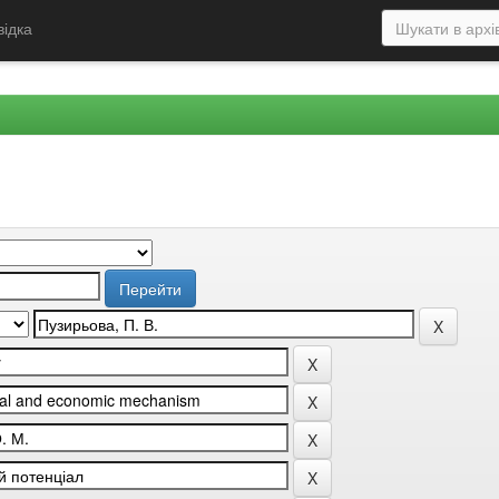
відка