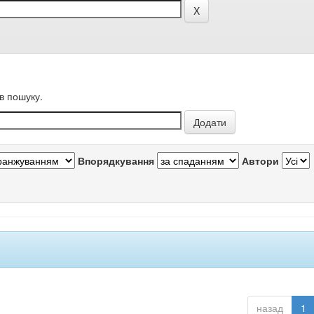
в пошуку.
Впорядкування
Автори
назад
1