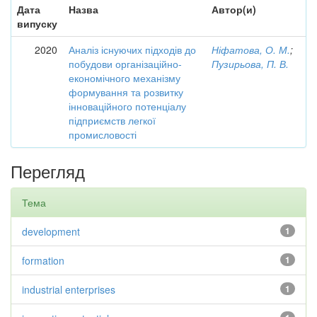
Дата
Назва
Автор(и)
випуску
2020
Аналіз існуючих підходів до
Ніфатова, О. М.
;
побудови організаційно-
Пузирьова, П. В.
економічного механізму
формування та розвитку
інноваційного потенціалу
підприємств легкої
промисловості
Перегляд
Тема
development
1
formation
1
industrial enterprises
1