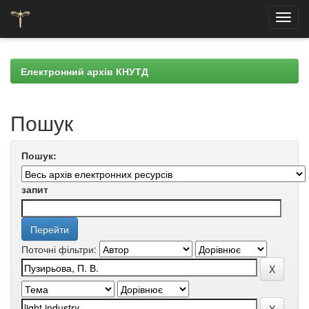
Skip
navigation
Електронний архів КНУТД
Пошук
Пошук:
запит
Поточні фільтри: