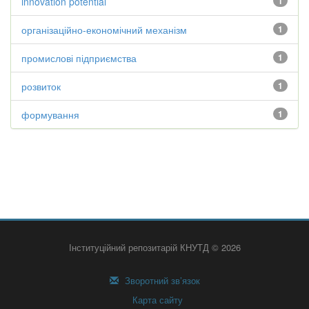
innovation potential
1
організаційно-економічний механізм
1
промислові підприємства
1
розвиток
1
формування
1
Інституційний репозитарій КНУТД © 2026
Зворотний зв’язок
Карта сайту