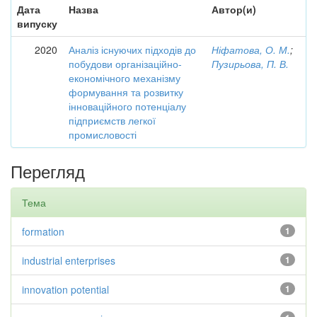
Дата
Назва
Автор(и)
випуску
2020
Аналіз існуючих підходів до
Ніфатова, О. М.
;
побудови організаційно-
Пузирьова, П. В.
економічного механізму
формування та розвитку
інноваційного потенціалу
підприємств легкої
промисловості
Перегляд
Тема
formation
1
industrial enterprises
1
innovation potential
1