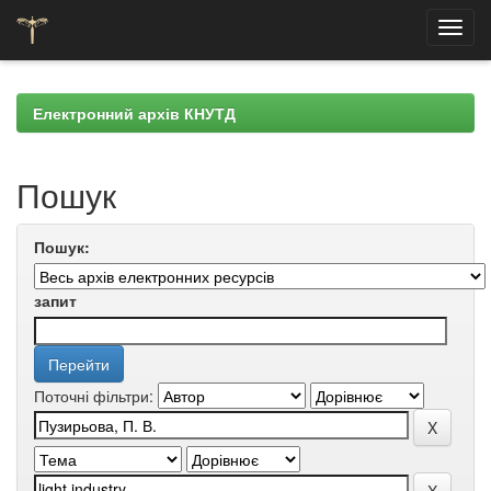
Skip
navigation
Електронний архів КНУТД
Пошук
Пошук:
запит
Поточні фільтри: