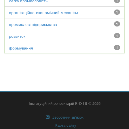
легка промисловість
1
організаційно-економічний механізм
1
промислові підприємства
1
розвиток
1
формування
1
Інституційний репозитарій КНУТД © 2026
Зворотний зв’язок
Карта сайту