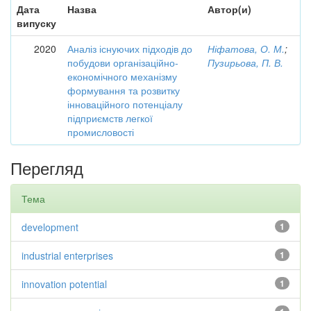
Дата
Назва
Автор(и)
випуску
2020
Аналіз існуючих підходів до
Ніфатова, О. М.
;
побудови організаційно-
Пузирьова, П. В.
економічного механізму
формування та розвитку
інноваційного потенціалу
підприємств легкої
промисловості
Перегляд
Тема
development
1
industrial enterprises
1
innovation potential
1