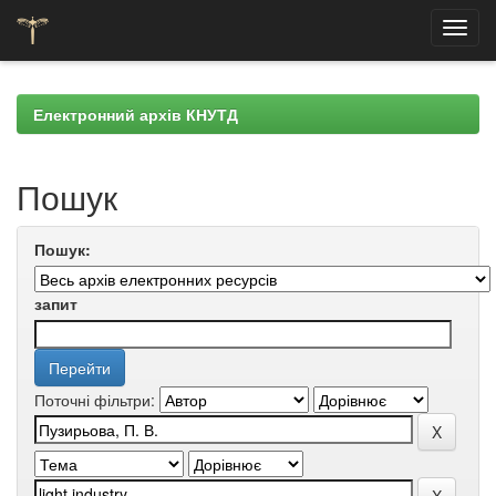
Skip
navigation
Електронний архів КНУТД
Пошук
Пошук:
запит
Поточні фільтри: