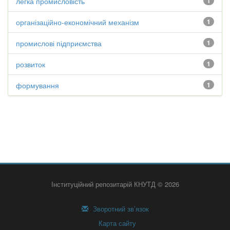
легка промисловість
1
організаційно-економічний механізм
1
промислові підприємства
1
розвиток
1
формування
1
Інституційний репозитарій КНУТД © 2026
Зворотний зв’язок
Карта сайту