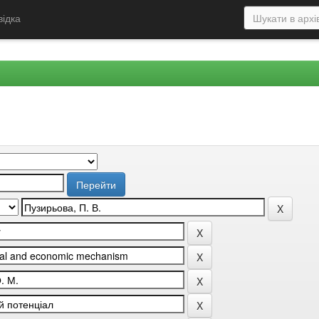
відка