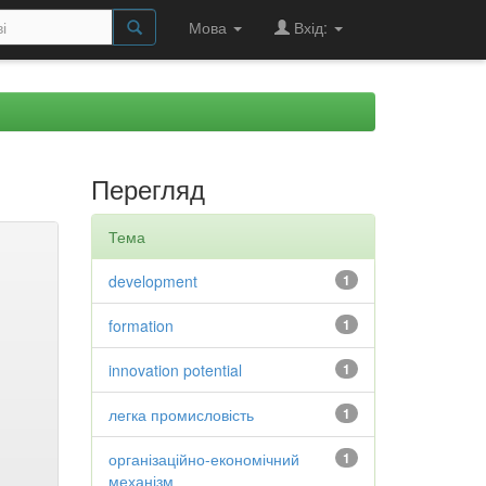
Мова
Вхід:
Перегляд
Тема
development
1
formation
1
innovation potential
1
легка промисловість
1
організаційно-економічний
1
механізм