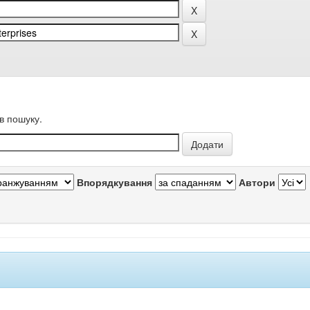
в пошуку.
Впорядкування
Автори