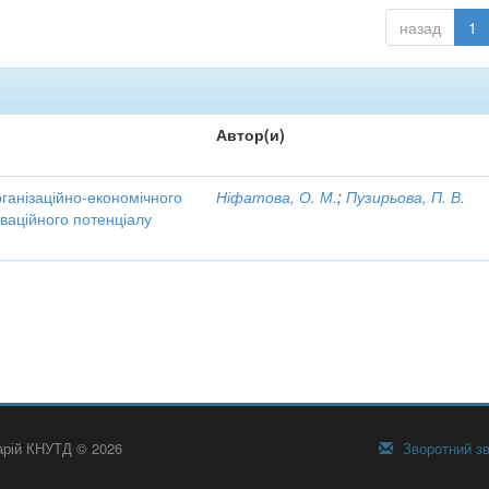
назад
1
Автор(и)
рганізаційно-економічного
Ніфатова, О. М.
;
Пузирьова, П. В.
ваційного потенціалу
тарій КНУТД © 2026
Зворотний зв