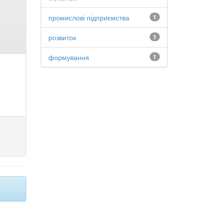
промислові підприємства
1
розвиток
1
формування
1