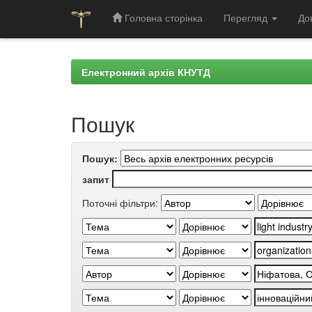
Головна сторінка
Перегляд
До
Skip
navigation
Електронний архів КНУТД
Пошук
Пошук:
запит
Поточні фільтри: