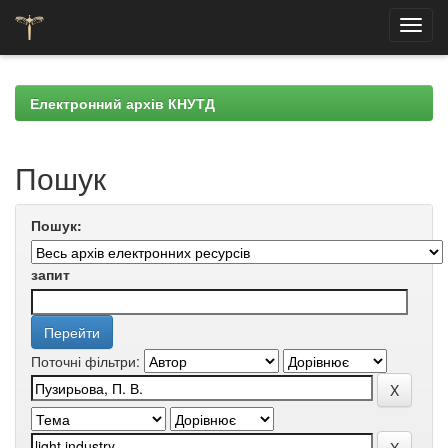
Skip
navigation
Електронний архів КНУТД
Пошук
Пошук:
запит
Поточні фільтри: