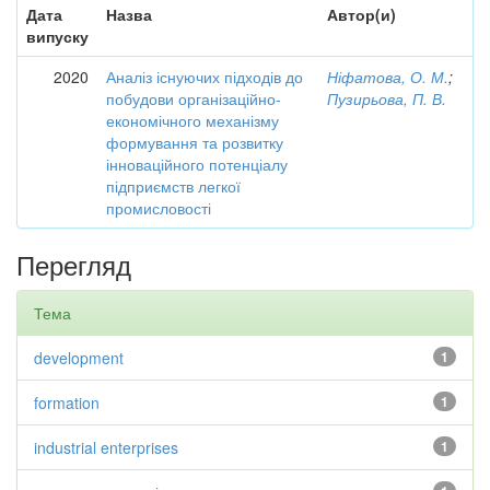
Дата
Назва
Автор(и)
випуску
2020
Аналіз існуючих підходів до
Ніфатова, О. М.
;
побудови організаційно-
Пузирьова, П. В.
економічного механізму
формування та розвитку
інноваційного потенціалу
підприємств легкої
промисловості
Перегляд
Тема
development
1
formation
1
industrial enterprises
1