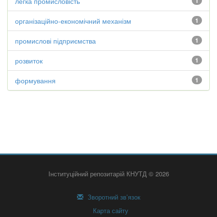
легка промисловість
1
організаційно-економічний механізм
1
промислові підприємства
1
розвиток
1
формування
1
Інституційний репозитарій КНУТД © 2026
Зворотний зв’язок
Карта сайту