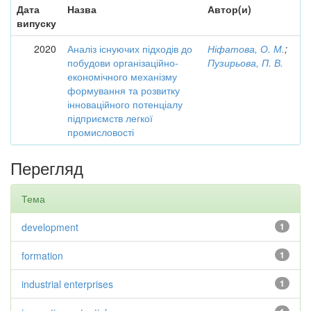
Дата
Назва
Автор(и)
випуску
2020
Аналіз існуючих підходів до
Ніфатова, О. М.
;
побудови організаційно-
Пузирьова, П. В.
економічного механізму
формування та розвитку
інноваційного потенціалу
підприємств легкої
промисловості
Перегляд
Тема
development
1
formation
1
industrial enterprises
1