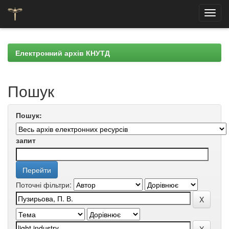
Skip
navigation
Електронний архів КНУТД
Пошук
Пошук:
запит
Поточні фільтри: