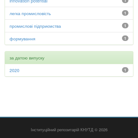
innovation potential
1
легка промисловість
1
промислові підприємства
1
формування
1
за датою випуску
2020
1
Інституційний репозитарій КНУТД © 2026