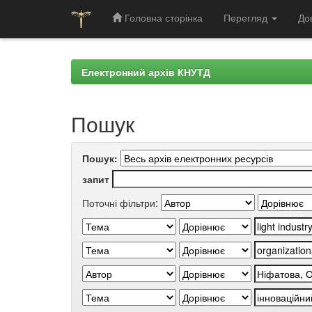
Головна сторінка
Перегляд
До
Skip
navigation
Електронний архів КНУТД
Пошук
Пошук:
запит
Поточні фільтри: