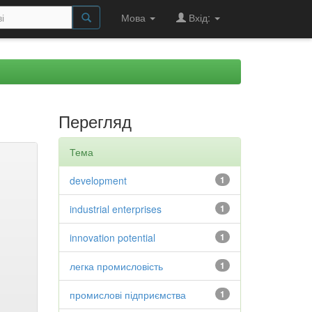
Мова
Вхід:
Перегляд
Тема
development
1
industrial enterprises
1
innovation potential
1
легка промисловість
1
промислові підприємства
1