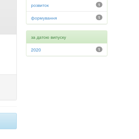
розвиток
1
формування
1
за датою випуску
2020
1