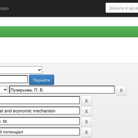
відка