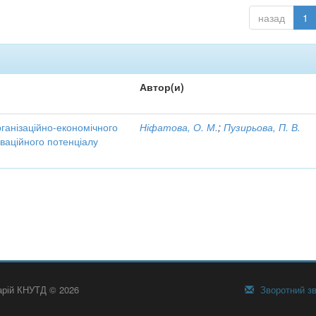
назад
1
Автор(и)
рганізаційно-економічного
Ніфатова, О. М.
;
Пузирьова, П. В.
ваційного потенціалу
тарій КНУТД © 2026
Зворотний зв