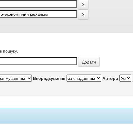
в пошуку.
Впорядкування
Автори