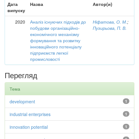
Дата
Назва
Автор(и)
випуску
2020
Аналіз існуючих підходів до
Ніфатова, О. М.
;
побудови організаційно-
Пузирьова, П. В.
економічного механізму
формування та розвитку
інноваційного потенціалу
підприємств легкої
промисловості
Перегляд
Тема
development
1
industrial enterprises
1
innovation potential
1