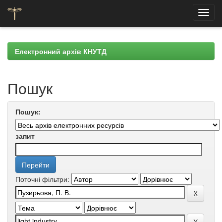
Skip
navigation
Електронний архів КНУТД
Пошук
Пошук:
запит
Поточні фільтри: