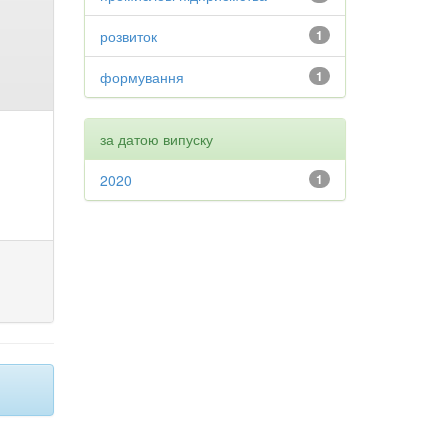
розвиток
1
формування
1
за датою випуску
2020
1