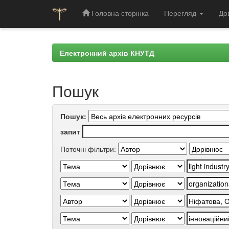
Головна сторінка
Перегляд
До
Skip
navigation
Електронний архів КНУТД
Пошук
Пошук:
запит
Поточні фільтри: