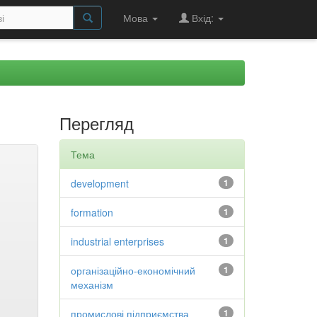
Мова
Вхід:
Перегляд
Тема
development
1
formation
1
industrial enterprises
1
організаційно-економічний
1
механізм
промислові підприємства
1