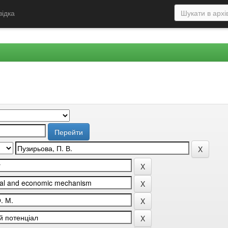
відка