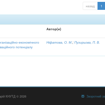
назад
1
Автор(и)
рганізаційно-економічного
Ніфатова, О. М.
;
Пузирьова, П. В.
ваційного потенціалу
тарій КНУТД © 2026
Зворотний зв