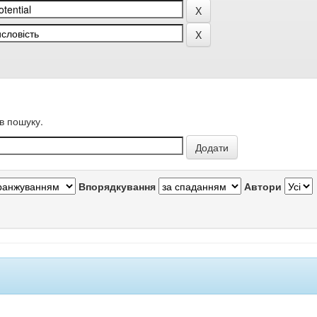
в пошуку.
Впорядкування
Автори