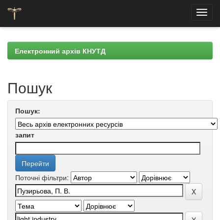
Skip
navigation
Електронний архів КНУТД
Пошук
Пошук:
запит
Поточні фільтри: