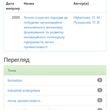
Дата
Назва
Автор(и)
випуску
2020
Аналіз існуючих підходів до
Ніфатова, О. М.
;
побудови організаційно-
Пузирьова, П. В.
економічного механізму
формування та розвитку
інноваційного потенціалу
підприємств легкої
промисловості
Перегляд
Тема
formation
1
industrial enterprises
1
легка промисловість
1