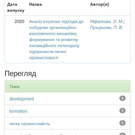
Дата
Назва
Автор(и)
випуску
2020
Аналіз існуючих підходів до
Ніфатова, О. М.
;
побудови організаційно-
Пузирьова, П. В.
економічного механізму
формування та розвитку
інноваційного потенціалу
підприємств легкої
промисловості
Перегляд
Тема
development
1
formation
1
легка промисловість
1