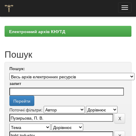
Skip
navigation
Електронний архів КНУТД
Пошук
Пошук:
запит
Поточні фільтри: