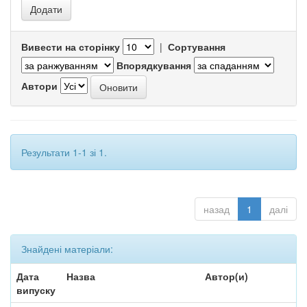
Вивести на сторінку
|
Сортування
Впорядкування
Автори
Результати 1-1 зі 1.
назад
1
далі
Знайдені матеріали:
Дата
Назва
Автор(и)
випуску