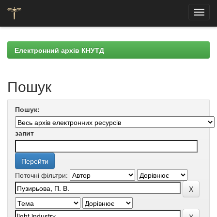
Skip
navigation
Електронний архів КНУТД
Пошук
Пошук:
запит
Поточні фільтри: