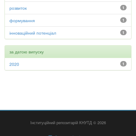
розвиток
1
формування
1
інноваційний потенціал
1
за датою випуску
2020
1
Інституційний репозитарій КНУТД © 2026