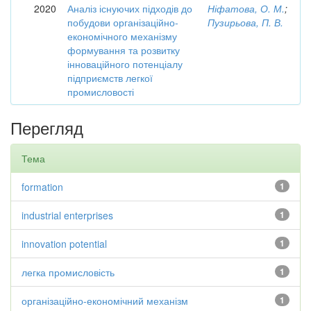
2020
Аналіз існуючих підходів до
Ніфатова, О. М.
;
побудови організаційно-
Пузирьова, П. В.
економічного механізму
формування та розвитку
інноваційного потенціалу
підприємств легкої
промисловості
Перегляд
Тема
formation
1
industrial enterprises
1
innovation potential
1
легка промисловість
1
організаційно-економічний механізм
1