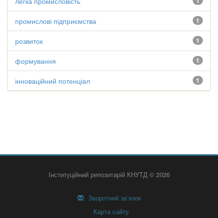
легка промисловість
1
промислові підприємства
1
розвиток
1
формування
1
інноваційний потенціал
1
Інституційний репозитарій КНУТД © 2026
Зворотний зв’язок
Карта сайту