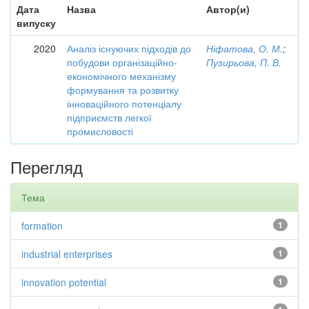
Дата
Назва
Автор(и)
випуску
2020
Аналіз існуючих підходів до
Ніфатова, О. М.
;
побудови організаційно-
Пузирьова, П. В.
економічного механізму
формування та розвитку
інноваційного потенціалу
підприємств легкої
промисловості
Перегляд
Тема
formation
1
industrial enterprises
1
innovation potential
1