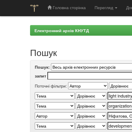
Головна сторінка
Перегляд
До
Skip
navigation
Електронний архів КНУТД
Пошук
Пошук:
запит
Поточні фільтри: