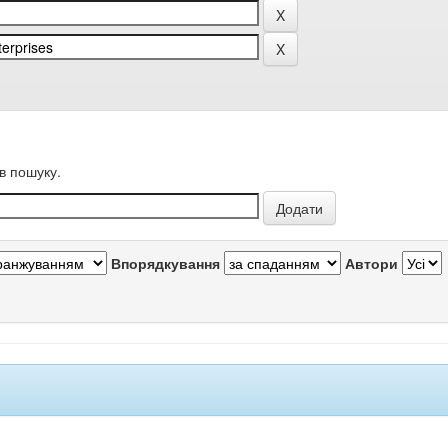
в пошуку.
Впорядкування
Автори