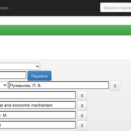
відка