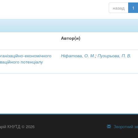
назад
1
Автор(и)
рганізаційно-економічного
Ніфатова, О. М.
;
Пузирьова, П. В.
ваційного потенціалу
тарій КНУТД © 2026
Зворотний зв