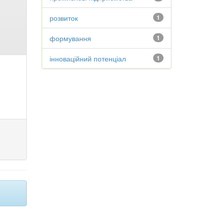
розвиток
1
формування
1
інноваційний потенціал
1