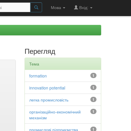
Мова
Вхід:
Перегляд
Тема
formation
1
innovation potential
1
легка промисловість
1
організаційно-економічний
1
механізм
промислові підприємства
1