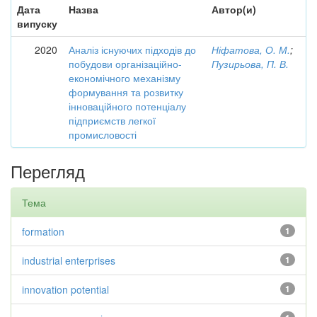
Дата
Назва
Автор(и)
випуску
2020
Аналіз існуючих підходів до
Ніфатова, О. М.
;
побудови організаційно-
Пузирьова, П. В.
економічного механізму
формування та розвитку
інноваційного потенціалу
підприємств легкої
промисловості
Перегляд
Тема
formation
1
industrial enterprises
1
innovation potential
1