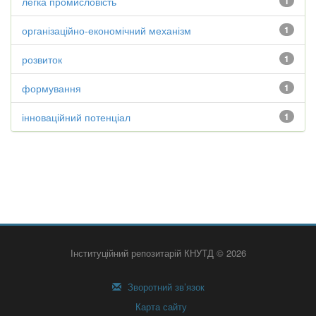
легка промисловість
1
організаційно-економічний механізм
1
розвиток
1
формування
1
інноваційний потенціал
1
Інституційний репозитарій КНУТД © 2026
Зворотний зв’язок
Карта сайту