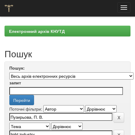
Skip
navigation
Електронний архів КНУТД
Пошук
Пошук:
запит
Поточні фільтри: