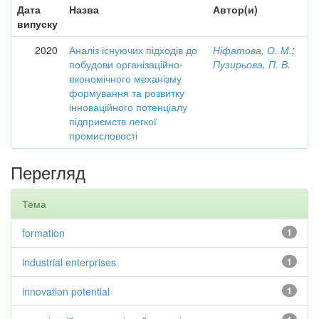
Дата
Назва
Автор(и)
випуску
2020
Аналіз існуючих підходів до
Ніфатова, О. М.
;
побудови організаційно-
Пузирьова, П. В.
економічного механізму
формування та розвитку
інноваційного потенціалу
підприємств легкої
промисловості
Перегляд
Тема
formation
1
industrial enterprises
1
innovation potential
1