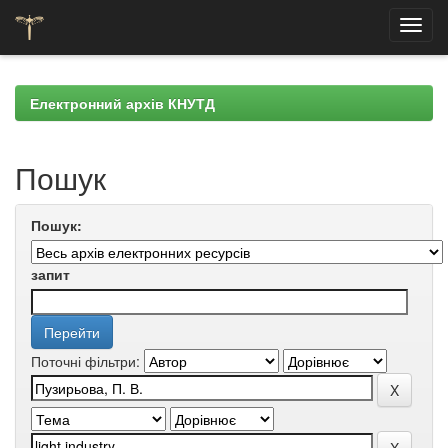
Skip
navigation
Електронний архів КНУТД
Пошук
Пошук:
запит
Поточні фільтри: