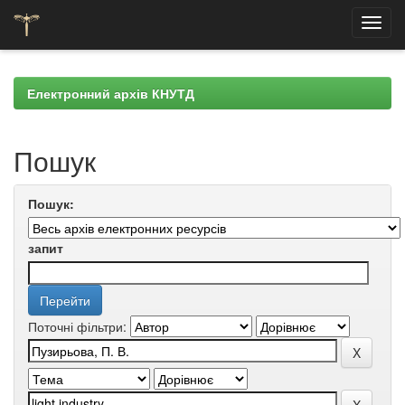
Skip
navigation
Електронний архів КНУТД
Пошук
Пошук:
запит
Поточні фільтри: