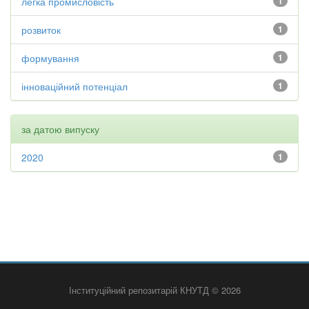
легка промисловість
1
розвиток
1
формування
1
інноваційний потенціал
1
за датою випуску
2020
1
Інституційний репозитарій КНУТД © 2026