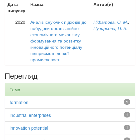
Дата
Назва
Автор(и)
випуску
2020
Аналіз існуючих підходів до
Ніфатова, О. М.
;
побудови організаційно-
Пузирьова, П. В.
економічного механізму
формування та розвитку
інноваційного потенціалу
підприємств легкої
промисловості
Перегляд
Тема
formation
1
industrial enterprises
1
innovation potential
1