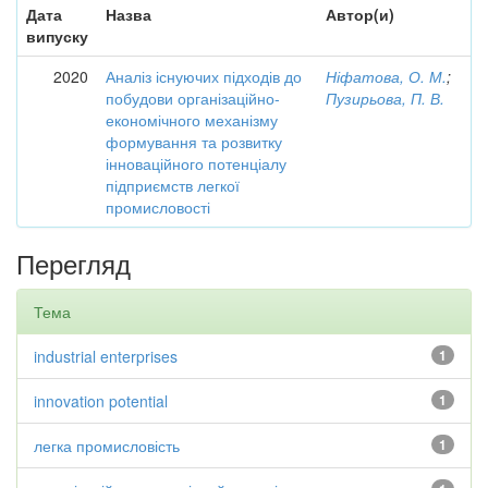
Дата
Назва
Автор(и)
випуску
2020
Аналіз існуючих підходів до
Ніфатова, О. М.
;
побудови організаційно-
Пузирьова, П. В.
економічного механізму
формування та розвитку
інноваційного потенціалу
підприємств легкої
промисловості
Перегляд
Тема
industrial enterprises
1
innovation potential
1
легка промисловість
1