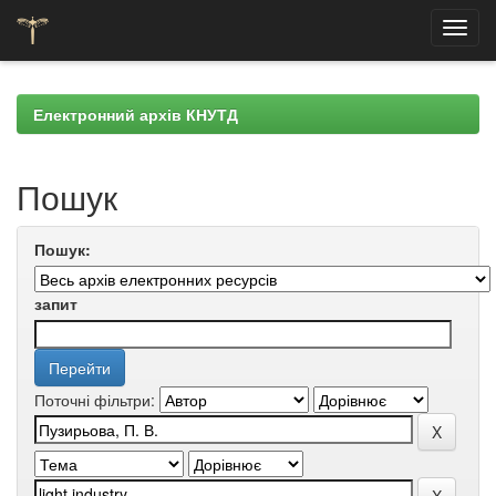
Skip
navigation
Електронний архів КНУТД
Пошук
Пошук:
запит
Поточні фільтри: