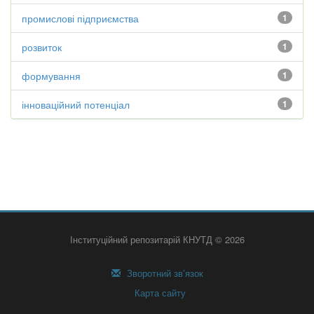
промислові підприємства
1
розвиток
1
формування
1
інноваційний потенціал
1
Інституційний репозитарій КНУТД © 2026
Зворотний зв’язок
Карта сайту