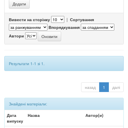
Вивести на сторінку
|
Сортування
Впорядкування
Автори
Результати 1-1 зі 1.
назад
1
далі
Знайдені матеріали:
Дата
Назва
Автор(и)
випуску