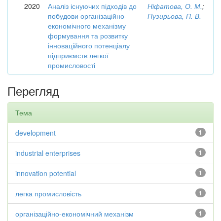
2020
Аналіз існуючих підходів до
Ніфатова, О. М.
;
побудови організаційно-
Пузирьова, П. В.
економічного механізму
формування та розвитку
інноваційного потенціалу
підприємств легкої
промисловості
Перегляд
Тема
development
1
industrial enterprises
1
innovation potential
1
легка промисловість
1
організаційно-економічний механізм
1