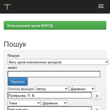
Skip
navigation
Електронний архів КНУТД
Пошук
Пошук:
запит
Поточні фільтри: