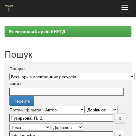
Skip
navigation
Електронний архів КНУТД
Пошук
Пошук:
запит
Поточні фільтри: