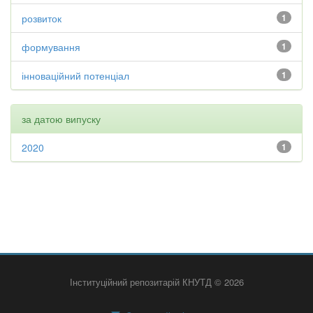
розвиток
1
формування
1
інноваційний потенціал
1
за датою випуску
2020
1
Інституційний репозитарій КНУТД © 2026