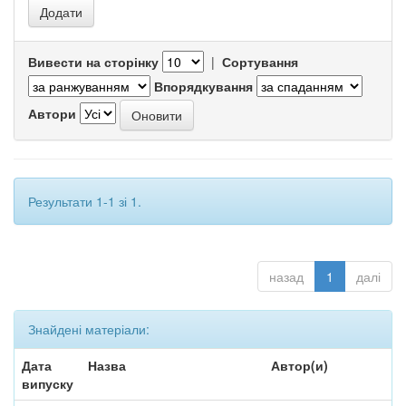
Вивести на сторінку
|
Сортування
Впорядкування
Автори
Результати 1-1 зі 1.
назад
1
далі
Знайдені матеріали:
Дата
Назва
Автор(и)
випуску