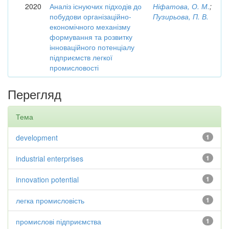
2020
Аналіз існуючих підходів до
Ніфатова, О. М.
;
побудови організаційно-
Пузирьова, П. В.
економічного механізму
формування та розвитку
інноваційного потенціалу
підприємств легкої
промисловості
Перегляд
Тема
development
1
industrial enterprises
1
innovation potential
1
легка промисловість
1
промислові підприємства
1