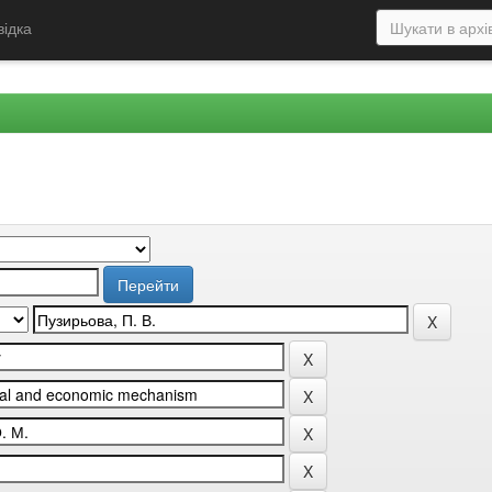
відка