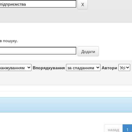
в пошуку.
Впорядкування
Автори
назад
1