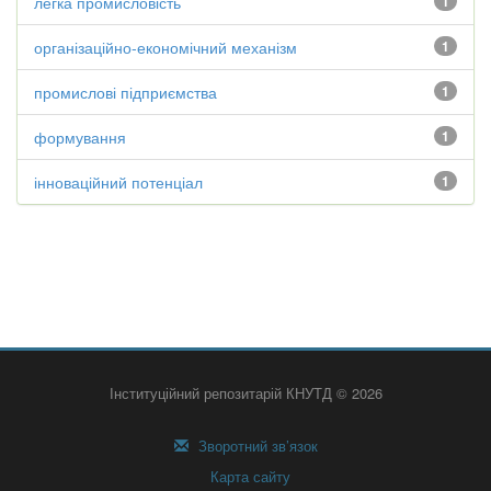
легка промисловість
1
організаційно-економічний механізм
1
промислові підприємства
1
формування
1
інноваційний потенціал
1
Інституційний репозитарій КНУТД © 2026
Зворотний зв’язок
Карта сайту