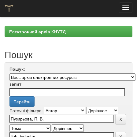
Skip
navigation
Електронний архів КНУТД
Пошук
Пошук:
запит
Поточні фільтри: