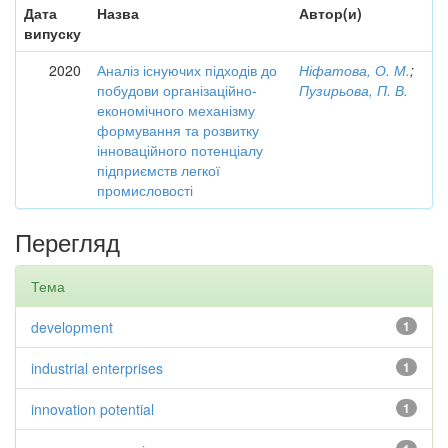
Дата
Назва
Автор(и)
випуску
2020
Аналіз існуючих підходів до
Ніфатова, О. М.
;
побудови організаційно-
Пузирьова, П. В.
економічного механізму
формування та розвитку
інноваційного потенціалу
підприємств легкої
промисловості
Перегляд
Тема
development
1
industrial enterprises
1
innovation potential
1