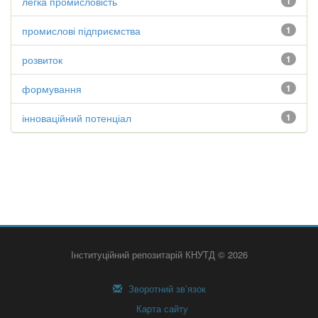
легка промисловість
1
промислові підприємства
1
розвиток
1
формування
1
інноваційний потенціал
1
Інституційний репозитарій КНУТД © 2026
Зворотний зв’язок
Карта сайту