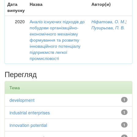
Дата
Назва
Автор(и)
випуску
2020
Аналіз існуючих підходів до
Ніфатова, О. М.
;
побудови організаційно-
Пузирьова, П. В.
економічного механізму
формування та розвитку
інноваційного потенціалу
підприємств легкої
промисловості
Перегляд
Тема
development
1
industrial enterprises
1
innovation potential
1