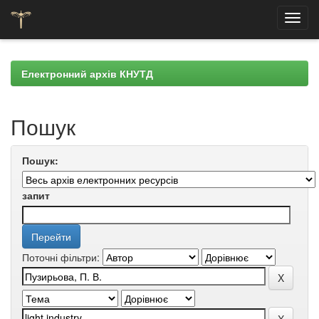
Skip
navigation
Електронний архів КНУТД
Пошук
Пошук:
запит
Поточні фільтри: