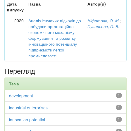
Дата
Назва
Автор(и)
випуску
2020
Аналіз існуючих підходів до
Ніфатова, О. М.
;
побудови організаційно-
Пузирьова, П. В.
економічного механізму
формування та розвитку
інноваційного потенціалу
підприємств легкої
промисловості
Перегляд
Тема
development
1
industrial enterprises
1
innovation potential
1