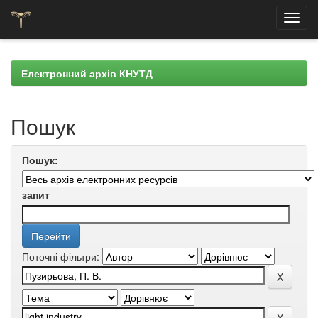
Skip
navigation
Електронний архів КНУТД
Пошук
Пошук:
запит
Поточні фільтри: