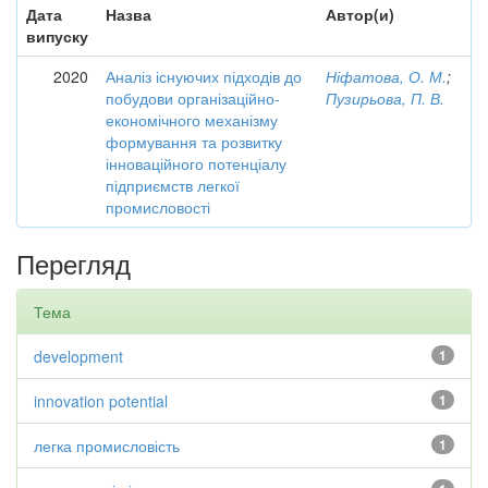
Дата
Назва
Автор(и)
випуску
2020
Аналіз існуючих підходів до
Ніфатова, О. М.
;
побудови організаційно-
Пузирьова, П. В.
економічного механізму
формування та розвитку
інноваційного потенціалу
підприємств легкої
промисловості
Перегляд
Тема
development
1
innovation potential
1
легка промисловість
1