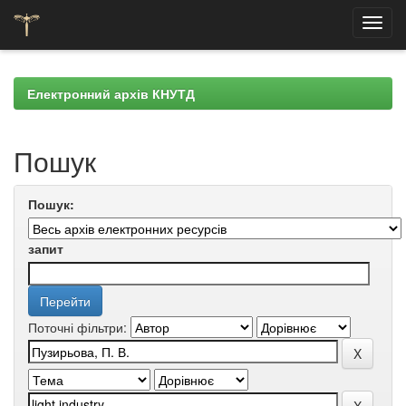
Skip
navigation
Електронний архів КНУТД
Пошук
Пошук:
запит
Поточні фільтри: