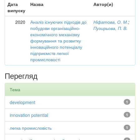
Дата
Назва
Автор(и)
випуску
2020
Аналіз існуючих підходів до
Ніфатова, О. М.
;
побудови організаційно-
Пузирьова, П. В.
економічного механізму
формування та розвитку
інноваційного потенціалу
підприємств легкої
промисловості
Перегляд
Тема
development
1
innovation potential
1
легка промисловість
1