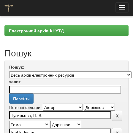
Skip
navigation
Електронний архів КНУТД
Пошук
Пошук:
запит
Поточні фільтри: