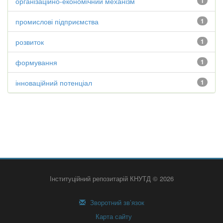
організаційно-економічний механізм
1
промислові підприємства
1
розвиток
1
формування
1
інноваційний потенціал
1
Інституційний репозитарій КНУТД © 2026
Зворотний зв’язок
Карта сайту