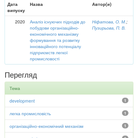
Дата
Назва
Автор(и)
випуску
2020
Аналіз існуючих підходів до
Ніфатова, О. М.
;
побудови організаційно-
Пузирьова, П. В.
економічного механізму
формування та розвитку
інноваційного потенціалу
підприємств легкої
промисловості
Перегляд
Тема
development
1
легка промисловість
1
організаційно-економічний механізм
1