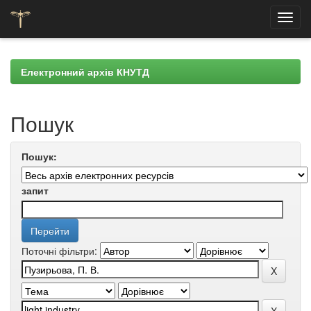
Skip
navigation
Електронний архів КНУТД
Пошук
Пошук:
запит
Поточні фільтри: