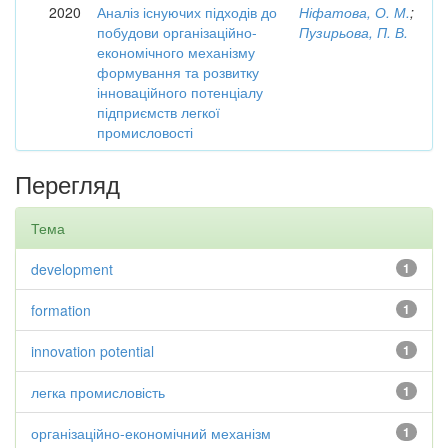
2020
Аналіз існуючих підходів до
Ніфатова, О. М.
;
побудови організаційно-
Пузирьова, П. В.
економічного механізму
формування та розвитку
інноваційного потенціалу
підприємств легкої
промисловості
Перегляд
Тема
development
1
formation
1
innovation potential
1
легка промисловість
1
організаційно-економічний механізм
1