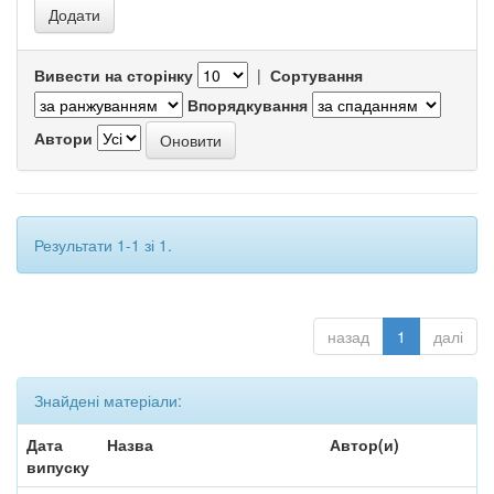
Вивести на сторінку
|
Сортування
Впорядкування
Автори
Результати 1-1 зі 1.
назад
1
далі
Знайдені матеріали:
Дата
Назва
Автор(и)
випуску