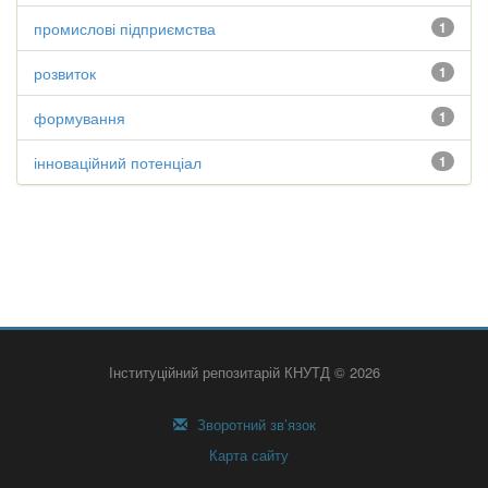
промислові підприємства
1
розвиток
1
формування
1
інноваційний потенціал
1
Інституційний репозитарій КНУТД © 2026
Зворотний зв’язок
Карта сайту