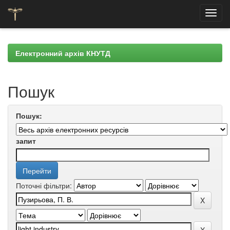
Skip
navigation
Електронний архів КНУТД
Пошук
Пошук:
запит
Поточні фільтри: